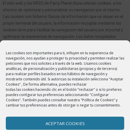
El sitio web y las RRSS de Party Planet Ibiza utilizan cookies, a los
efectos de optimizar y personalizar su navegación por el mismo.
Las cookies son ficheros físicos de información que se alojan en el
propio terminal del usuario, la información recogida mediante las
cookies sirve para facilitar la navegación del usuario por el portal y
optimizar la experiencia de navegación. Los datos recopilados
mediante las cookies pueden ser compartidos con los creadores de
las mismas, pero en ningún caso la información obtenida por las
Las cookies son importantes para ti, influyen en tu experiencia de
mismas será asociada a datos personales ni a datos que puedan
navegación, nos ayudan a proteger tu privacidad y permiten realizar las
peticiones que nos solicites a través de la web. Usamos cookies
identificar al usuario.
analíticas, de personalización y publicitarias (propias y de terceros)
Sin embargo, si el usuario no desea que se instalen cookies en su
para realizar perfiles basados en tus hábitos de navegación y
mostrarte contenido útil. Si autorizas su instalación selecciona "Aceptar
disco duro, tiene la posibilidad de configurar el navegador de tal
Cookies" , De forma alternativa, puedes rechazar
modo que impida la instalación de estos archivos. Para obtener más
todas las cookies haciendo clic en el botón "rechazar" o si lo prefieres
información consulte nuestra Política de Cookies.
puedes configurar tus preferencias seleccionando "Configurar
Cookies". También puedes consultar nuestra "Política de Cookies" y
¿Puede modificarse la política de privacidad?
cambiar tus preferencias antes de otorgar o negar tu consentimiento.
Esta política de privacidad puede modificarse. Te recomendamos
que revises la política de privacidad con cierta periodicidad.
ACEPTAR COOKIES